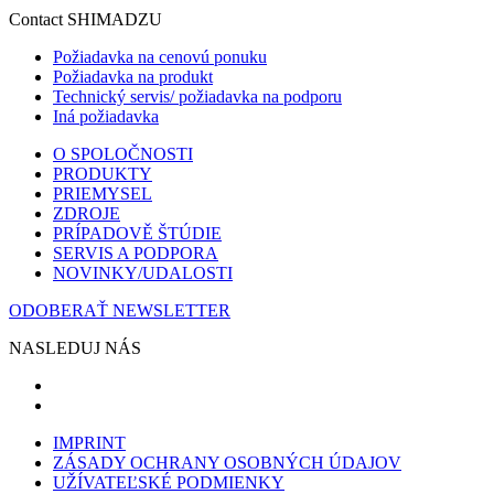
Contact SHIMADZU
Požiadavka na cenovú ponuku
Požiadavka na produkt
Technický servis/ požiadavka na podporu
Iná požiadavka
O SPOLOČNOSTI
PRODUKTY
PRIEMYSEL
ZDROJE
PRÍPADOVĚ ŠTÚDIE
SERVIS A PODPORA
NOVINKY/UDALOSTI
ODOBERAŤ NEWSLETTER
NASLEDUJ NÁS
IMPRINT
ZÁSADY OCHRANY OSOBNÝCH ÚDAJOV
UŽÍVATEĽSKÉ PODMIENKY