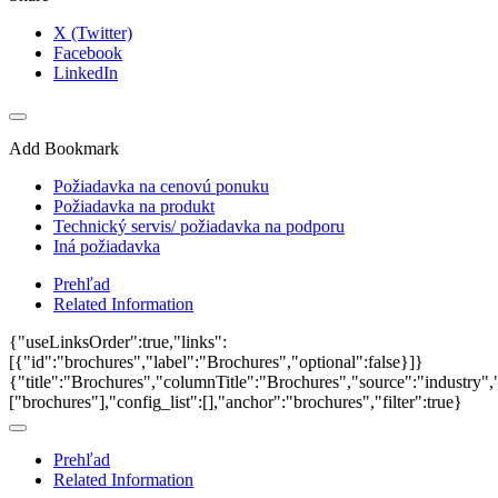
X (Twitter)
Facebook
LinkedIn
Add Bookmark
Požiadavka na cenovú ponuku
Požiadavka na produkt
Technický servis/ požiadavka na podporu
Iná požiadavka
Prehľad
Related Information
{"useLinksOrder":true,"links":
[{"id":"brochures","label":"Brochures","optional":false}]}
{"title":"Brochures","columnTitle":"Brochures","source":"industry","
["brochures"],"config_list":[],"anchor":"brochures","filter":true}
Prehľad
Related Information