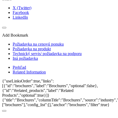
X (Twitter)
Facebook
LinkedIn
Add Bookmark
Požiadavka na cenovú ponuku
Požiadavka na produkt
Technický servis/ požiadavka na podporu
Iná požiadavka
Prehľad
Related Information
{"useLinksOrder":true,"links":
[{"id":"brochures","label":"Brochures","optional":false},
{"id":"#related_products","label":"Related
Products","optional":true}]}
{"title":"Brochures","columnTitle":"Brochures","source":"industry","
["brochures"],"config_list":[],"anchor":"brochures","filter":true}