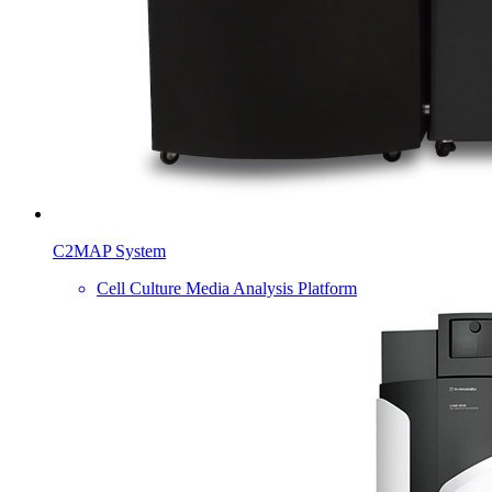
C2MAP System
Cell Culture Media Analysis Platform