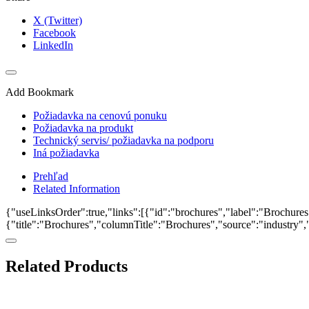
X (Twitter)
Facebook
LinkedIn
Add Bookmark
Požiadavka na cenovú ponuku
Požiadavka na produkt
Technický servis/ požiadavka na podporu
Iná požiadavka
Prehľad
Related Information
{"useLinksOrder":true,"links":[{"id":"brochures","label":"Brochures"
{"title":"Brochures","columnTitle":"Brochures","source":"industry","k
Related Products