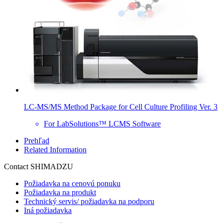
LC-MS/MS Method Package for Cell Culture Profiling Ver. 3
For LabSolutions™ LCMS Software
Prehľad
Related Information
Contact SHIMADZU
Požiadavka na cenovú ponuku
Požiadavka na produkt
Technický servis/ požiadavka na podporu
Iná požiadavka