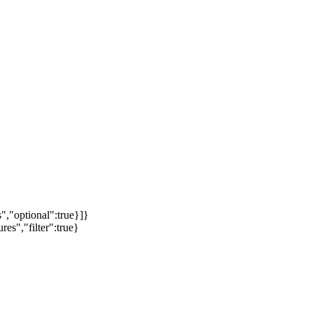
","optional":true}]}
es","filter":true}