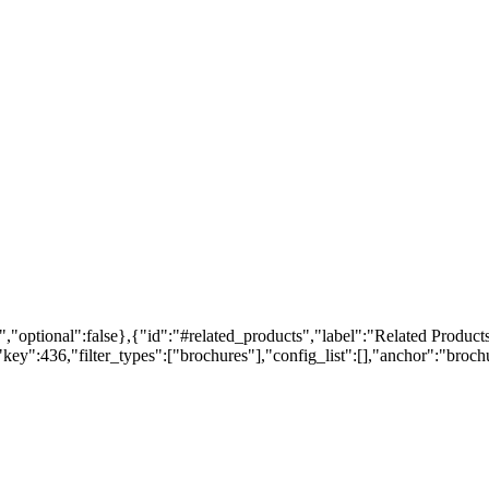
,"optional":false},{"id":"#related_products","label":"Related Products
ey":436,"filter_types":["brochures"],"config_list":[],"anchor":"brochur