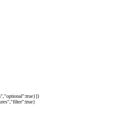
","optional":true}]}
es","filter":true}