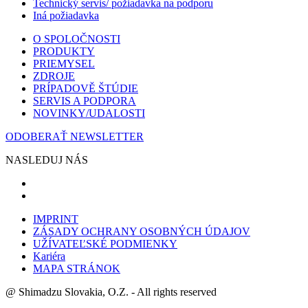
Technický servis/ požiadavka na podporu
Iná požiadavka
O SPOLOČNOSTI
PRODUKTY
PRIEMYSEL
ZDROJE
PRÍPADOVĚ ŠTÚDIE
SERVIS A PODPORA
NOVINKY/UDALOSTI
ODOBERAŤ NEWSLETTER
NASLEDUJ NÁS
IMPRINT
ZÁSADY OCHRANY OSOBNÝCH ÚDAJOV
UŽÍVATEĽSKÉ PODMIENKY
Kariéra
MAPA STRÁNOK
@ Shimadzu Slovakia, O.Z. - All rights reserved