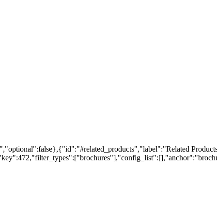
,"optional":false},{"id":"#related_products","label":"Related Products
ey":472,"filter_types":["brochures"],"config_list":[],"anchor":"brochur