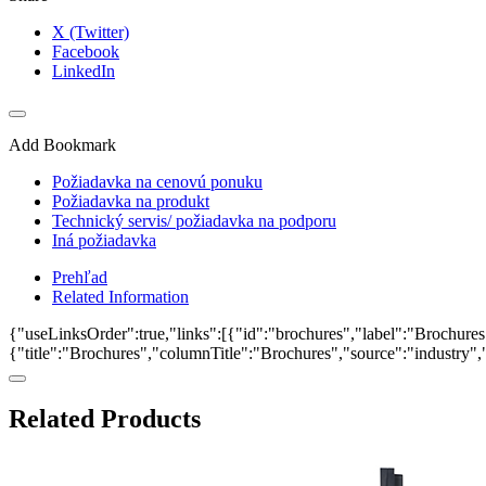
X (Twitter)
Facebook
LinkedIn
Add Bookmark
Požiadavka na cenovú ponuku
Požiadavka na produkt
Technický servis/ požiadavka na podporu
Iná požiadavka
Prehľad
Related Information
{"useLinksOrder":true,"links":[{"id":"brochures","label":"Brochures"
{"title":"Brochures","columnTitle":"Brochures","source":"industry","k
Related Products