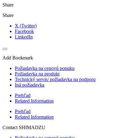
Share
Share
X (Twitter)
Facebook
LinkedIn
Add Bookmark
Požiadavka na cenovú ponuku
Požiadavka na produkt
Technický servis/ požiadavka na podporu
Iná požiadavka
Prehľad
Related Information
Prehľad
Related Information
Contact SHIMADZU
Požiadavka na cenovú ponuku