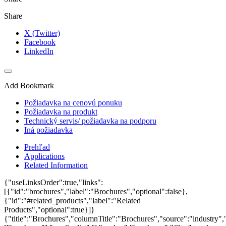
Share
X (Twitter)
Facebook
LinkedIn
Add Bookmark
Požiadavka na cenovú ponuku
Požiadavka na produkt
Technický servis/ požiadavka na podporu
Iná požiadavka
Prehľad
Applications
Related Information
{"useLinksOrder":true,"links":
[{"id":"brochures","label":"Brochures","optional":false},
{"id":"#related_products","label":"Related
Products","optional":true}]}
{"title":"Brochures","columnTitle":"Brochures","source":"industry","