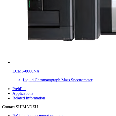
LCMS-8060NX
Liquid Chromatograph Mass Spectrometer
Prehľad
Applications
Related Information
Contact SHIMADZU
Požiadavka na cenovú ponuku