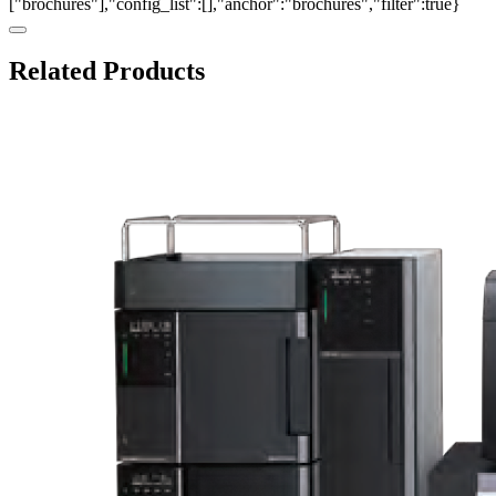
["brochures"],"config_list":[],"anchor":"brochures","filter":true}
Related Products