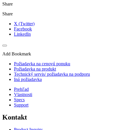
Share
Share
X (Twitter)
Facebook
LinkedIn
Add Bookmark
Požiadavka na cenovú ponuku
Požiadavka na produkt
Technický servis/ požiadavka na podporu
Iná požiadavka
Prehľad
Vlastnosti
Specs
Support
Kontakt
Product Inquiry