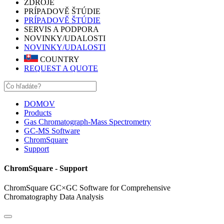
ZDROJE
PRÍPADOVĚ ŠTÚDIE
PRÍPADOVĚ ŠTÚDIE
SERVIS A PODPORA
NOVINKY/UDALOSTI
NOVINKY/UDALOSTI
COUNTRY
REQUEST A QUOTE
DOMOV
Products
Gas Chromatograph-Mass Spectrometry
GC-MS Software
ChromSquare
Support
ChromSquare - Support
ChromSquare GC×GC Software for Comprehensive
Chromatography Data Analysis