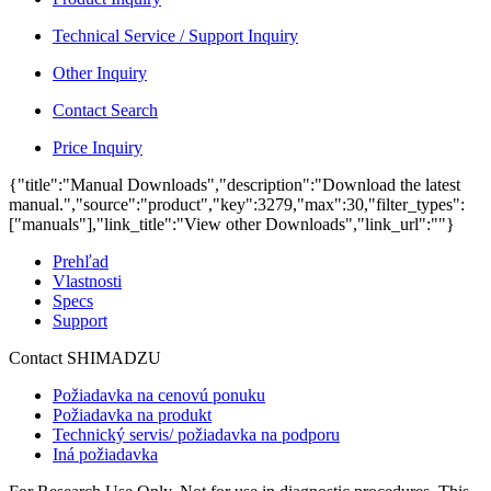
Technical Service / Support Inquiry
Other Inquiry
Contact Search
Price Inquiry
{"title":"Manual Downloads","description":"Download the latest
manual.","source":"product","key":3279,"max":30,"filter_types":
["manuals"],"link_title":"View other Downloads","link_url":""}
Prehľad
Vlastnosti
Specs
Support
Contact SHIMADZU
Požiadavka na cenovú ponuku
Požiadavka na produkt
Technický servis/ požiadavka na podporu
Iná požiadavka