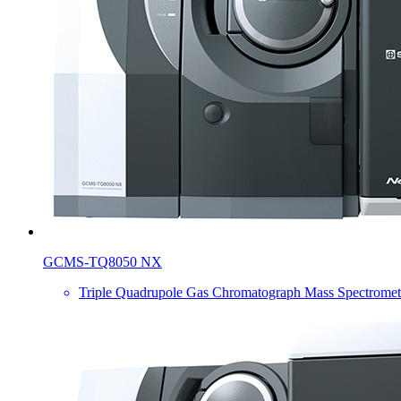
GCMS-TQ8050 NX
Triple Quadrupole Gas Chromatograph Mass Spectromet