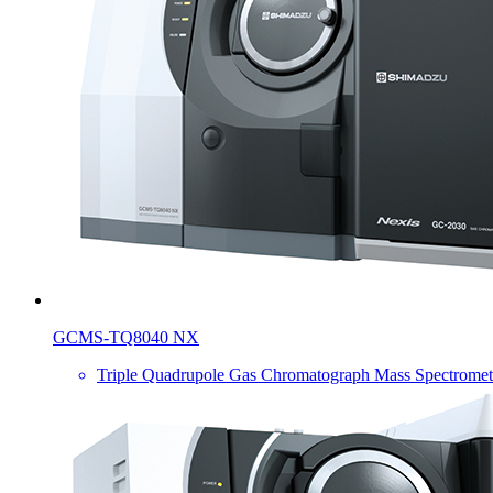
GCMS-TQ8040 NX
Triple Quadrupole Gas Chromatograph Mass Spectromet