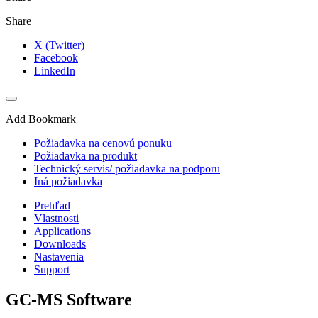
Share
X (Twitter)
Facebook
LinkedIn
Add Bookmark
Požiadavka na cenovú ponuku
Požiadavka na produkt
Technický servis/ požiadavka na podporu
Iná požiadavka
Prehľad
Vlastnosti
Applications
Downloads
Nastavenia
Support
GC-MS Software