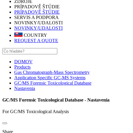
ZDROJE
PRÍPADOVĚ ŠTÚDIE
PRÍPADOVĚ ŠTÚDIE
SERVIS A PODPORA
NOVINKY/UDALOSTI
NOVINKY/UDALOSTI
COUNTRY
REQUEST A QUOTE
DOMOV
Products
Gas Chromatograph-Mass Spectrometry
Application Specific GC-MS Systems
GC/MS Forensic Toxicological Database
Nastavenia
GC/MS Forensic Toxicological Database - Nastavenia
For GC/MS Toxicological Analysis
Share