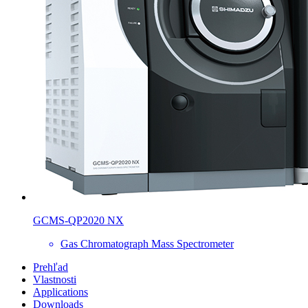
GCMS-QP2020 NX
Gas Chromatograph Mass Spectrometer
Prehľad
Vlastnosti
Applications
Downloads