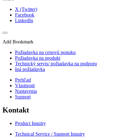
X (Twitter)
Facebook
LinkedIn
Add Bookmark
Požiadavka na cenovú ponuku
Požiadavka na produkt
Technický servis/ požiadavka na podporu
Iná požiadavka
Prehľad
Vlastnosti
Nastavenia
Support
Kontakt
Product Inquiry
Technical Service / Support Inquiry