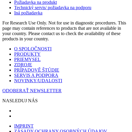
Požiadavka na produkt
Technický servis/ požiadavka na podporu
Iná požiadavka
For Research Use Only. Not for use in diagnostic procedures. This
page may contain references to products that are not available in
your country. Please contact us to check the availability of these
products in your country.
O SPOLOČNOSTI
PRODUKTY
PRIEMYSEL
ZDROJE
PRÍPADOVĚ ŠTÚDIE
SERVIS A PODPORA
NOVINKY/UDALOSTI
ODOBERAŤ NEWSLETTER
NASLEDUJ NÁS
IMPRINT
ZÁSADY OCHRANY OSOBNÝCH ÚDAJOV