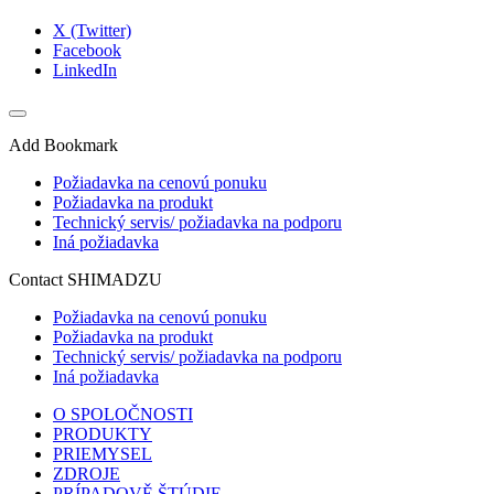
X (Twitter)
Facebook
LinkedIn
Add Bookmark
Požiadavka na cenovú ponuku
Požiadavka na produkt
Technický servis/ požiadavka na podporu
Iná požiadavka
Contact SHIMADZU
Požiadavka na cenovú ponuku
Požiadavka na produkt
Technický servis/ požiadavka na podporu
Iná požiadavka
O SPOLOČNOSTI
PRODUKTY
PRIEMYSEL
ZDROJE
PRÍPADOVĚ ŠTÚDIE