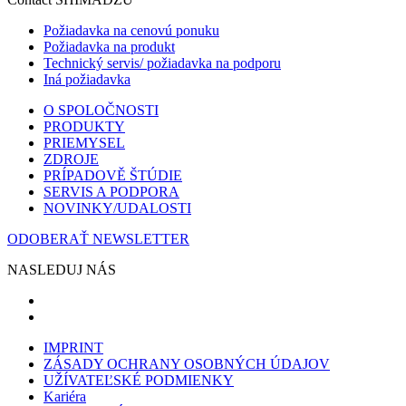
Požiadavka na cenovú ponuku
Požiadavka na produkt
Technický servis/ požiadavka na podporu
Iná požiadavka
O SPOLOČNOSTI
PRODUKTY
PRIEMYSEL
ZDROJE
PRÍPADOVĚ ŠTÚDIE
SERVIS A PODPORA
NOVINKY/UDALOSTI
ODOBERAŤ NEWSLETTER
NASLEDUJ NÁS
IMPRINT
ZÁSADY OCHRANY OSOBNÝCH ÚDAJOV
UŽÍVATEĽSKÉ PODMIENKY
Kariéra