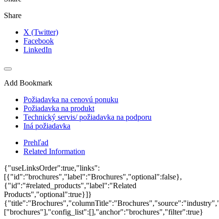
Share
X (Twitter)
Facebook
LinkedIn
Add Bookmark
Požiadavka na cenovú ponuku
Požiadavka na produkt
Technický servis/ požiadavka na podporu
Iná požiadavka
Prehľad
Related Information
{"useLinksOrder":true,"links":
[{"id":"brochures","label":"Brochures","optional":false},
{"id":"#related_products","label":"Related
Products","optional":true}]}
{"title":"Brochures","columnTitle":"Brochures","source":"industry","
["brochures"],"config_list":[],"anchor":"brochures","filter":true}