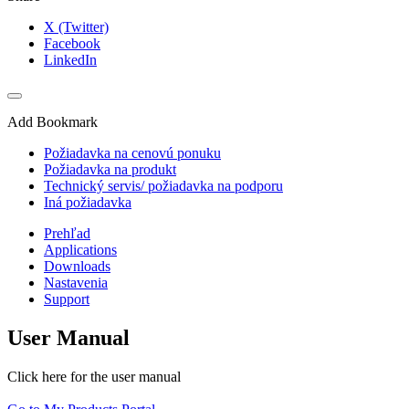
X (Twitter)
Facebook
LinkedIn
Add Bookmark
Požiadavka na cenovú ponuku
Požiadavka na produkt
Technický servis/ požiadavka na podporu
Iná požiadavka
Prehľad
Applications
Downloads
Nastavenia
Support
User Manual
Click here for the user manual