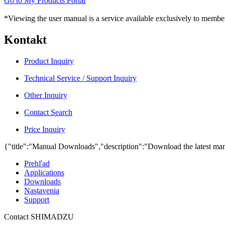
Go to My Products Portal
*Viewing the user manual is a service available exclusively to member
Kontakt
Product Inquiry
Technical Service / Support Inquiry
Other Inquiry
Contact Search
Price Inquiry
{"title":"Manual Downloads","description":"Download the latest man
Prehľad
Applications
Downloads
Nastavenia
Support
Contact SHIMADZU