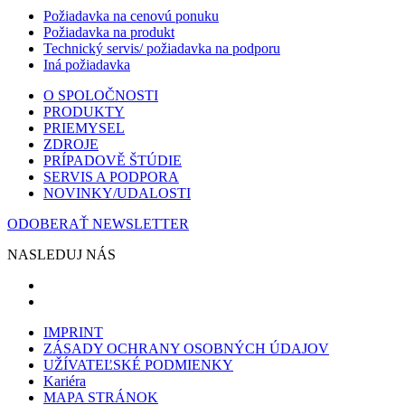
Požiadavka na cenovú ponuku
Požiadavka na produkt
Technický servis/ požiadavka na podporu
Iná požiadavka
O SPOLOČNOSTI
PRODUKTY
PRIEMYSEL
ZDROJE
PRÍPADOVĚ ŠTÚDIE
SERVIS A PODPORA
NOVINKY/UDALOSTI
ODOBERAŤ NEWSLETTER
NASLEDUJ NÁS
IMPRINT
ZÁSADY OCHRANY OSOBNÝCH ÚDAJOV
UŽÍVATEĽSKÉ PODMIENKY
Kariéra
MAPA STRÁNOK