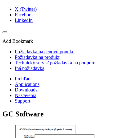
X (Twitter)
Facebook
LinkedIn
Add Bookmark
Požiadavka na cenovú ponuku
Požiadavka na produkt
Technický servis/ požiadavka na podporu
Iná požiadavka
Prehľad
Applications
Downloads
Nastavenia
Support
GC Software