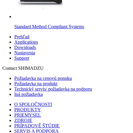
Standard Method Compliant Systems
Prehľad
Applications
Downloads
Nastavenia
Support
Contact SHIMADZU
Požiadavka na cenovú ponuku
Požiadavka na produkt
Technický servis/ požiadavka na podporu
Iná požiadavka
O SPOLOČNOSTI
PRODUKTY
PRIEMYSEL
ZDROJE
PRÍPADOVĚ ŠTÚDIE
SERVIS A PODPORA