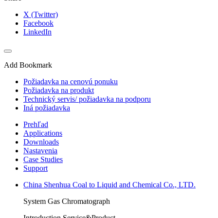
X (Twitter)
Facebook
LinkedIn
Add Bookmark
Požiadavka na cenovú ponuku
Požiadavka na produkt
Technický servis/ požiadavka na podporu
Iná požiadavka
Prehľad
Applications
Downloads
Nastavenia
Case Studies
Support
China Shenhua Coal to Liquid and Chemical Co., LTD.
System Gas Chromatograph
Introduction Service&Product