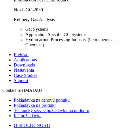
Nexis GC-2030
Refinery Gas Analysis
GC Systems
Application Specific GC Systems
Hydrocarbon Processing Industry (Petrochemical,
Chemical)
Prehľad
Applications
Downloads
Nastavenia
Case Studies
Support
Contact SHIMADZU
Požiadavka na cenovú ponuku
Požiadavka na produkt
Technický servis/ požiadavka na podporu
Iná požiadavka
O SPOLOČNOSTI