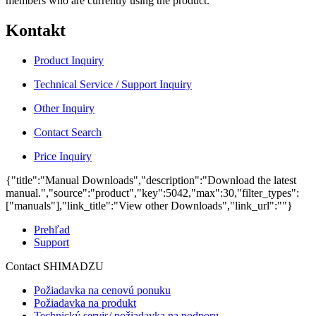
members who are currently using the product.
Kontakt
Product Inquiry
Technical Service / Support Inquiry
Other Inquiry
Contact Search
Price Inquiry
{"title":"Manual Downloads","description":"Download the latest
manual.","source":"product","key":5042,"max":30,"filter_types":
["manuals"],"link_title":"View other Downloads","link_url":""}
Prehľad
Support
Contact SHIMADZU
Požiadavka na cenovú ponuku
Požiadavka na produkt
Technický servis/ požiadavka na podporu