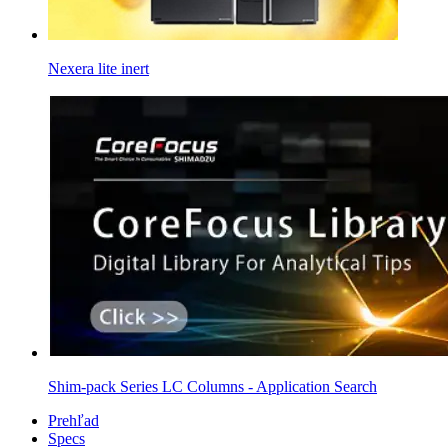
Nexera lite inert
Shim-pack Series LC Columns - Application Search
Prehľad
Specs