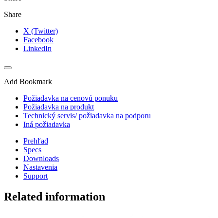
Share
X (Twitter)
Facebook
LinkedIn
Add Bookmark
Požiadavka na cenovú ponuku
Požiadavka na produkt
Technický servis/ požiadavka na podporu
Iná požiadavka
Prehľad
Specs
Downloads
Nastavenia
Support
Related information