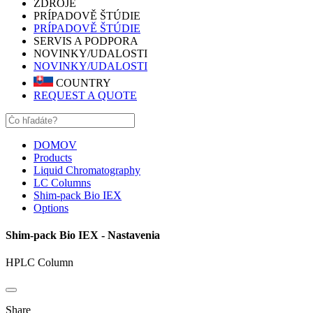
ZDROJE
PRÍPADOVĚ ŠTÚDIE
PRÍPADOVĚ ŠTÚDIE
SERVIS A PODPORA
NOVINKY/UDALOSTI
NOVINKY/UDALOSTI
COUNTRY
REQUEST A QUOTE
DOMOV
Products
Liquid Chromatography
LC Columns
Shim-pack Bio IEX
Options
Shim-pack Bio IEX - Nastavenia
HPLC Column
Share