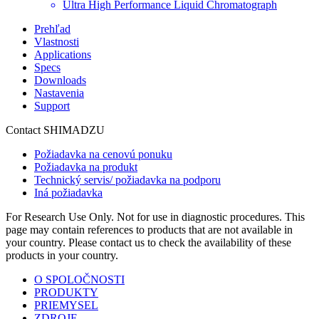
Ultra High Performance Liquid Chromatograph
Prehľad
Vlastnosti
Applications
Specs
Downloads
Nastavenia
Support
Contact SHIMADZU
Požiadavka na cenovú ponuku
Požiadavka na produkt
Technický servis/ požiadavka na podporu
Iná požiadavka
For Research Use Only. Not for use in diagnostic procedures. This
page may contain references to products that are not available in
your country. Please contact us to check the availability of these
products in your country.
O SPOLOČNOSTI
PRODUKTY
PRIEMYSEL
ZDROJE