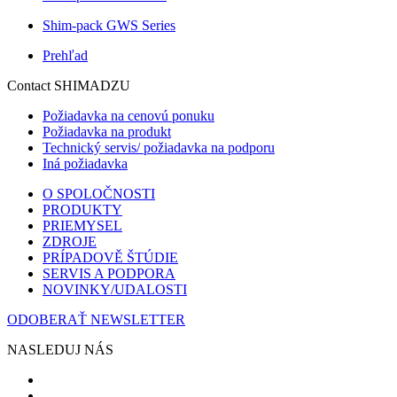
Shim-pack GWS Series
Prehľad
Contact SHIMADZU
Požiadavka na cenovú ponuku
Požiadavka na produkt
Technický servis/ požiadavka na podporu
Iná požiadavka
O SPOLOČNOSTI
PRODUKTY
PRIEMYSEL
ZDROJE
PRÍPADOVĚ ŠTÚDIE
SERVIS A PODPORA
NOVINKY/UDALOSTI
ODOBERAŤ NEWSLETTER
NASLEDUJ NÁS