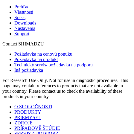
Prehľad
Vlastnosti
Specs
Downloads
Nastavenia
Support
Contact SHIMADZU
Požiadavka na cenovú ponuku
Požiadavka na produkt
Technický servis/ požiadavka na podporu
Iná požiadavka
For Research Use Only. Not for use in diagnostic procedures. This
page may contain references to products that are not available in
your country. Please contact us to check the availability of these
products in your country.
O SPOLOČNOSTI
PRODUKTY
PRIEMYSEL
ZDROJE
PRÍPADOVĚ ŠTÚDIE
SERVIS A PODPORA